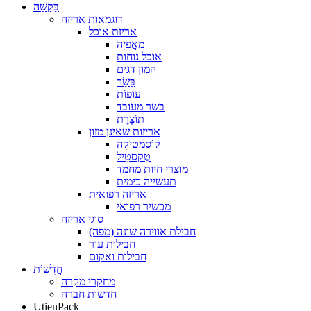
בַּקָשָׁה
דוגמאות אריזה
אריזת אוכל
מַאֲפִיָה
אוכל נוחות
המון דגים
בָּשָׂר
עוֹפוֹת
בשר מעובד
תוֹצֶרֶת
אריזות שאינן מזון
קוֹסמֵטִיקָה
טֶקסטִיל
מוצרי חיות מחמד
תעשייה כימית
אריזה רפואית
מכשיר רפואי
סוגי אריזה
חבילת אווירה שונה (מפה)
חבילות עור
חבילות ואקום
חֲדָשׁוֹת
מחקרי מקרה
חדשות חברה
UtienPack