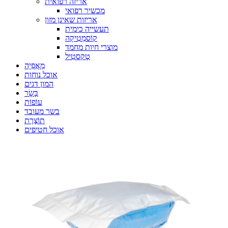
אריזה רפואית
מכשיר רפואי
אריזות שאינן מזון
תעשייה כימית
קוֹסמֵטִיקָה
מוצרי חיות מחמד
טֶקסטִיל
מַאֲפִיָה
אוכל נוחות
המון דגים
בָּשָׂר
עוֹפוֹת
בשר מעובד
תוֹצֶרֶת
אוכל חטיפים