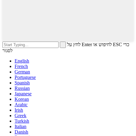
לחץ על Enter לחיפוש או ESC כדי
לסגור
English
French
German
Portuguese
Spanish
Russian
Japanese
Korean
Arabic
Irish
Greek
Turkish
Italian
Danish