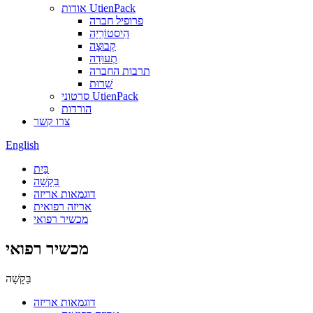
אודות UtienPack
פרופיל חברה
הִיסטוֹרִיָה
קְבוּצָה
תְעוּדָה
תרבות החברה
שֵׁרוּת
סרטוני UtienPack
הורדות
צרו קשר
English
בַּיִת
בַּקָשָׁה
דוגמאות אריזה
אריזה רפואית
מכשיר רפואי
מכשיר רפואי
בַּקָשָׁה
דוגמאות אריזה