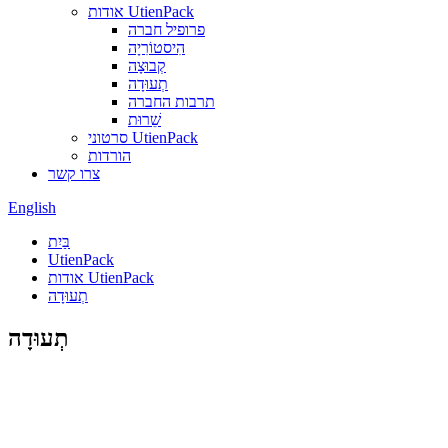
אודות UtienPack
פרופיל חברה
הִיסטוֹרִיָה
קְבוּצָה
תְעוּדָה
תרבות החברה
שֵׁרוּת
סרטוני UtienPack
הורדות
צרו קשר
English
בַּיִת
UtienPack
אודות UtienPack
תְעוּדָה
תְעוּדָה