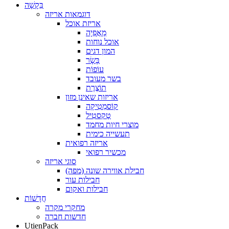
בַּקָשָׁה
דוגמאות אריזה
אריזת אוכל
מַאֲפִיָה
אוכל נוחות
המון דגים
בָּשָׂר
עוֹפוֹת
בשר מעובד
תוֹצֶרֶת
אריזות שאינן מזון
קוֹסמֵטִיקָה
טֶקסטִיל
מוצרי חיות מחמד
תעשייה כימית
אריזה רפואית
מכשיר רפואי
סוגי אריזה
חבילת אווירה שונה (מפה)
חבילות עור
חבילות ואקום
חֲדָשׁוֹת
מחקרי מקרה
חדשות חברה
UtienPack