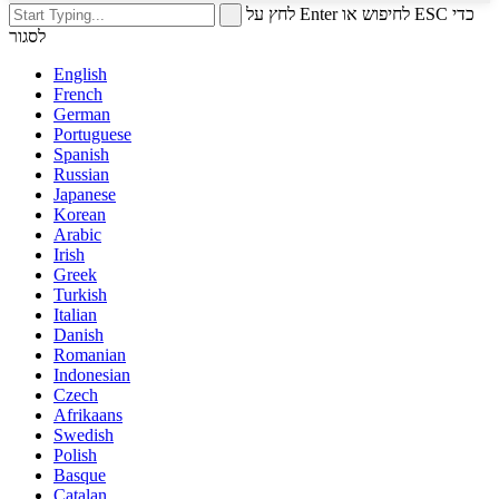
לחץ על Enter לחיפוש או ESC כדי
לסגור
English
French
German
Portuguese
Spanish
Russian
Japanese
Korean
Arabic
Irish
Greek
Turkish
Italian
Danish
Romanian
Indonesian
Czech
Afrikaans
Swedish
Polish
Basque
Catalan