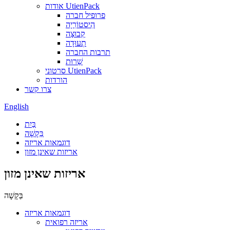
אודות UtienPack
פרופיל חברה
הִיסטוֹרִיָה
קְבוּצָה
תְעוּדָה
תרבות החברה
שֵׁרוּת
סרטוני UtienPack
הורדות
צרו קשר
English
בַּיִת
בַּקָשָׁה
דוגמאות אריזה
אריזות שאינן מזון
אריזות שאינן מזון
בַּקָשָׁה
דוגמאות אריזה
אריזה רפואית