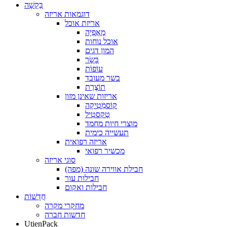
בַּקָשָׁה
דוגמאות אריזה
אריזת אוכל
מַאֲפִיָה
אוכל נוחות
המון דגים
בָּשָׂר
עוֹפוֹת
בשר מעובד
תוֹצֶרֶת
אריזות שאינן מזון
קוֹסמֵטִיקָה
טֶקסטִיל
מוצרי חיות מחמד
תעשייה כימית
אריזה רפואית
מכשיר רפואי
סוגי אריזה
חבילת אווירה שונה (מפה)
חבילות עור
חבילות ואקום
חֲדָשׁוֹת
מחקרי מקרה
חדשות חברה
UtienPack