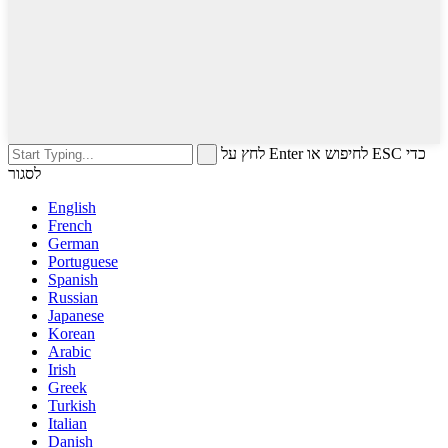
לחץ על Enter לחיפוש או ESC כדי
לסגור
English
French
German
Portuguese
Spanish
Russian
Japanese
Korean
Arabic
Irish
Greek
Turkish
Italian
Danish