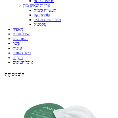
מכשיר רפואי
אריזות שאינן מזון
תעשייה כימית
קוֹסמֵטִיקָה
מוצרי חיות מחמד
טֶקסטִיל
מַאֲפִיָה
אוכל נוחות
המון דגים
בָּשָׂר
עוֹפוֹת
בשר מעובד
תוֹצֶרֶת
אוכל חטיפים
קוֹסמֵטִיקָה