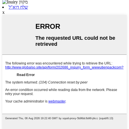
שלח דוא"ל
x