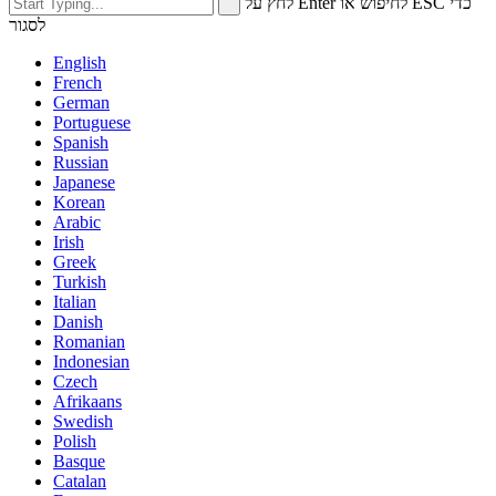
לחץ על Enter לחיפוש או ESC כדי
לסגור
English
French
German
Portuguese
Spanish
Russian
Japanese
Korean
Arabic
Irish
Greek
Turkish
Italian
Danish
Romanian
Indonesian
Czech
Afrikaans
Swedish
Polish
Basque
Catalan