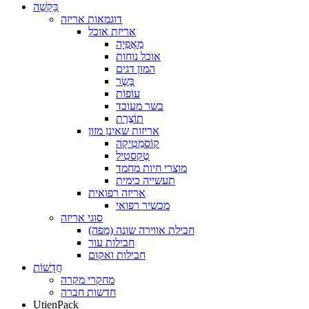
בַּקָשָׁה
דוגמאות אריזה
אריזת אוכל
מַאֲפִיָה
אוכל נוחות
המון דגים
בָּשָׂר
עוֹפוֹת
בשר מעובד
תוֹצֶרֶת
אריזות שאינן מזון
קוֹסמֵטִיקָה
טֶקסטִיל
מוצרי חיות מחמד
תעשייה כימית
אריזה רפואית
מכשיר רפואי
סוגי אריזה
חבילת אווירה שונה (מפה)
חבילות עור
חבילות ואקום
חֲדָשׁוֹת
מחקרי מקרה
חדשות חברה
UtienPack