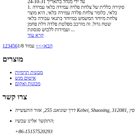
על ידי מנהל בתאריך 24-10-31
1. סקירה כללית של צלחת פלדה עמידה בלאי עמידה
בלאי, כלומר צלחת פלדה עמידה בלאי, היא מוצר
צלחת מיוחד המשמש במיוחד בתנאי עבודה בלאי
שטח גדול. זה מורכב מפלטת פלדה דלת פחמן
ועמידות ללבוש סגסוגת ...
קרא עוד
הבא>
>>
עמוד 1/8
6
5
4
3
2
1
מוצרים
מכונות תרמיות
איטום מגש
מכונות ואקום
צרו קשר
דרך שוגואנג 255, אזור התעשייה Kebei, Shaoxing, 312081, סין
התקשר אלינו עכשיו:
+86-15157520293