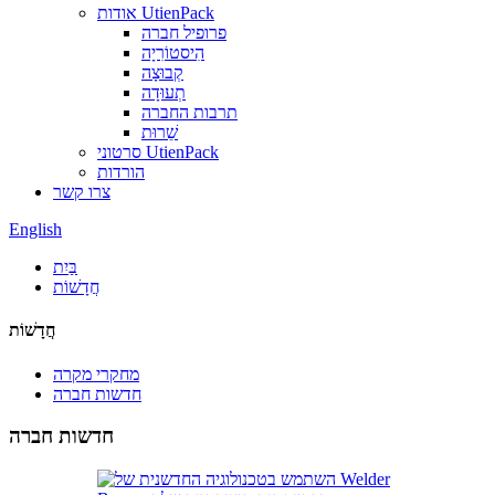
אודות UtienPack
פרופיל חברה
הִיסטוֹרִיָה
קְבוּצָה
תְעוּדָה
תרבות החברה
שֵׁרוּת
סרטוני UtienPack
הורדות
צרו קשר
English
בַּיִת
חֲדָשׁוֹת
חֲדָשׁוֹת
מחקרי מקרה
חדשות חברה
חדשות חברה